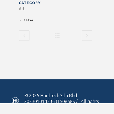
CATEGORY
Art
2
Likes
© 2025
Hardtech Sdn Bhd
202301014536 (150858-A)
. All rights
reserved.