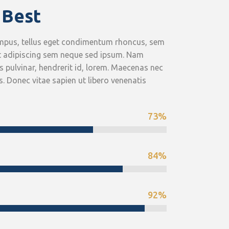
 Best
mpus, tellus eget condimentum rhoncus, sem
t adipiscing sem neque sed ipsum. Nam
s pulvinar, hendrerit id, lorem. Maecenas nec
. Donec vitae sapien ut libero venenatis
73
%
84
%
92
%