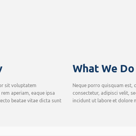
y
What We Do
or sit voluptatem
Neque porro quisquam est, q
rem aperiam, eaque ipsa
consectetur, adipisci velit
itecto beatae vitae dicta sunt
incidunt ut labore et dolor