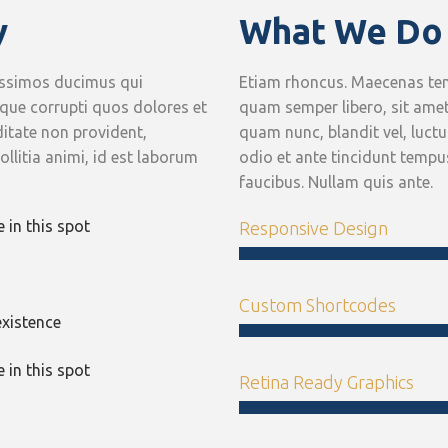
y
What We Do
issimos ducimus qui
Etiam rhoncus. Maecenas te
tque corrupti quos dolores et
quam semper libero, sit ame
ditate non provident,
quam nunc, blandit vel, luctu
ollitia animi, id est laborum
odio et ante tincidunt tempus
faucibus. Nullam quis ante.
 in this spot
Responsive Design
Custom Shortcodes
existence
 in this spot
Retina Ready Graphics