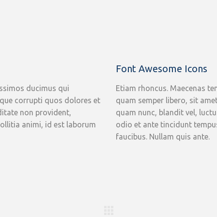
Font Awesome Icons
issimos ducimus qui
Etiam rhoncus. Maecenas te
tque corrupti quos dolores et
quam semper libero, sit ame
ditate non provident,
quam nunc, blandit vel, luctu
ollitia animi, id est laborum
odio et ante tincidunt tempus
faucibus. Nullam quis ante.