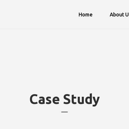
Home
About U
Case Study