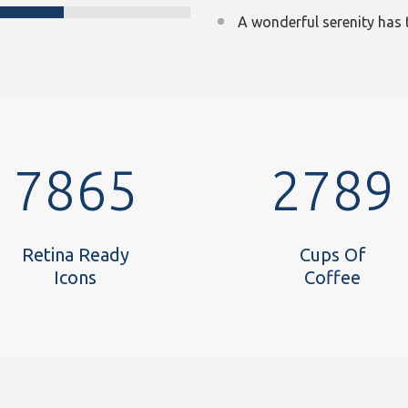
A wonderful serenity has 
7865
2789
Retina Ready
Cups Of
Icons
Coffee