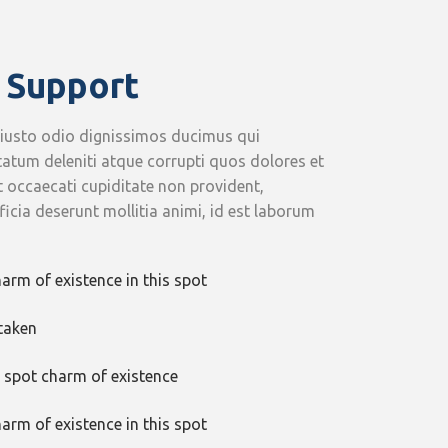
 Support
 iusto odio dignissimos ducimus qui
tatum deleniti atque corrupti quos dolores et
t occaecati cupiditate non provident,
fficia deserunt mollitia animi, id est laborum
harm of existence in this spot
taken
s spot charm of existence
harm of existence in this spot